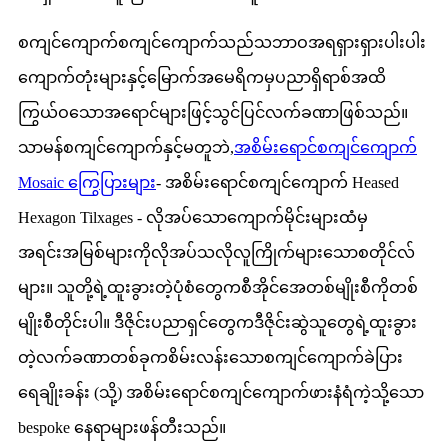
စကျင်ကျောက်စကျင်ကျောက်သည်သဘာဝအရရှားရှားပါးပါး
ကျောက်တုံးများနှင့်မြောက်အမေရိကမှပညာရှိရာစ်အထိ
ကြွယ်ဝသောအရောင်များဖြင့်သွင်ပြင်လက်ခဏာဖြစ်သည်။
သာမန်စကျင်ကျောက်နှင့်မတူဘဲ,
အစိမ်းရောင်စကျင်ကျောက်
Mosaic ကြွေပြားများ
- အစိမ်းရောင်စကျင်ကျောက် Heased
Hexagon Tilxages - လိုအပ်သောကျောက်မိုင်းများထံမှ
အရင်းအမြစ်များကိုလိုအပ်သလိုလူကြိုက်များသောစတိုင်လ်
များ။ သူတို့ရဲ့ထူးခွားတဲ့ပုံစံတွေကစီအိုင်အေတစ်မျိုးစီကိုတစ်
မျိုးစီတိုင်းပါ။ ဒီဇိုင်းပညာရှင်တွေကဒီဇိုင်းဆွဲသူတွေရဲ့ထူးခွား
တဲ့လက်ခဏာတစ်ခုကစိမ်းလန်းသောစကျင်ကျောက်ခဲပြား
ရေချိုးခန်း (သို့) အစိမ်းရောင်စကျင်ကျောက်ဖားနံရံကဲ့သို့သော
bespoke နေရာများဖန်တီးသည်။