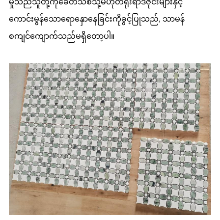
မှုသည်သူတို့ကိုခေတ်သစ်သို့မဟုတ်ရိုးရာဒီဇိုင်းများနှင့်
ကောင်းမွန်သောရောနှောနေခြင်းကိုခွင့်ပြုသည်, သာမန်
စကျင်ကျောက်သည်မရှိတော့ပါ။