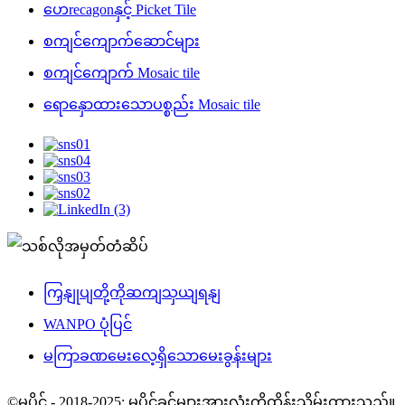
ဟေrecagonနှင့် Picket Tile
စကျင်ကျောက်ဆောင်များ
စကျင်ကျောက် Mosaic tile
ရောနှောထားသောပစ္စည်း Mosaic tile
ကြှနျုပျတို့ကိုဆကျသှယျရနျ
WANPO ပုံပြင်
မကြာခဏမေးလေ့ရှိသောမေးခွန်းများ
©မူပိုင် - 2018-2025: မူပိုင်ခွင့်များအားလုံးကိုထိန်းသိမ်းထားသည်။