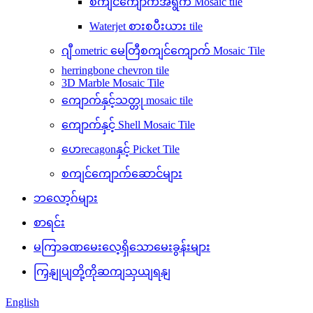
စကျင်ကျောက်အရွက် Mosaic tile
Waterjet စားစပီးယား tile
ဂျီ ometric မေတြီစကျင်ကျောက် Mosaic Tile
herringbone chevron tile
3D Marble Mosaic Tile
ကျောက်နှင့်သတ္တု mosaic tile
ကျောက်နှင့် Shell Mosaic Tile
ဟေrecagonနှင့် Picket Tile
စကျင်ကျောက်ဆောင်များ
ဘလော့ဂ်များ
စာရင်း
မကြာခဏမေးလေ့ရှိသောမေးခွန်းများ
ကြှနျုပျတို့ကိုဆကျသှယျရနျ
English