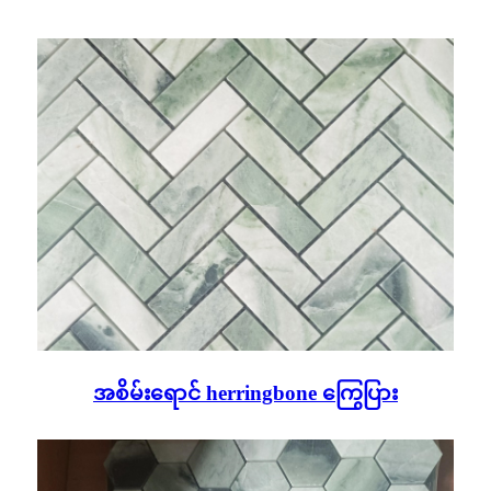
အစိမ်းရောင် herringbone ကြွေပြား