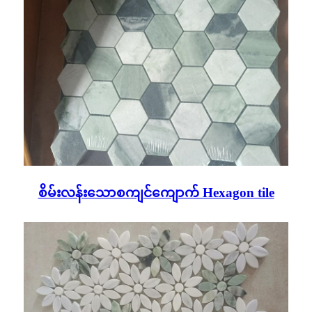
စိမ်းလန်းသောစကျင်ကျောက် Hexagon tile