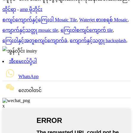
ထိုင်ရာ
-
amp မိုဘိုင်း
စကျင်ကျောက်နှင့်ကြေးဝါ Mosaic Tile
,
Waterjet စားစရစ် Mosaic
,
ကျောက်နှင့်သတ္တု mosaic tile
,
ကြေးဝါစကျင်ကျောက် tile
,
ကြေးဝါနှင့်အတူစကျင်ကျောက်ခဲ
,
ကျောက်နှင့်သတ္တု backsplash
,
အီးမေးလ်ပို့ပါ
WhatsApp
လောဝါတင်
x