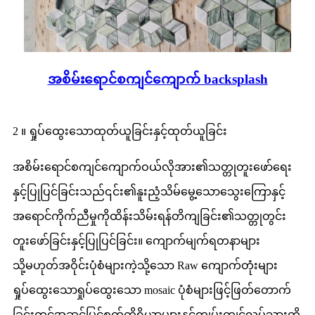
အစိမ်းရောင်စကျင်ကျောက် backsplash
2 ။ ရှုပ်ထွေးသောထုတ်ယူခြင်းနှင့်ထုတ်ယူခြင်း
အစိမ်းရောင်စကျင်ကျောက်ဝယ်လိုအား၏သတ္တုတူးဖော်ရေး
နှင့်ပြုပြင်ခြင်းသည်၎င်း၏နူးညံ့သိမ်မွေ့သောသွေးကြောနှင့်
အရောင်ကိုက်ညီမှုကိုထိန်းသိမ်းရန်တိကျခြင်း၏သတ္တုတွင်း
တူးဖော်ခြင်းနှင့်ပြုပြင်ခြင်း။ ကျောက်မျက်ရတနာများ
သို့မဟုတ်အဝိုင်းပုံစံများကဲ့သို့သော Raw ကျောက်တုံးများ
ရှုပ်ထွေးသောရှုပ်ထွေးသော mosaic ပုံစံများဖြင့်ဖြတ်တောက်
ခြင်းတွင်အဆင့်မြင့်စက်ကိရိယာများနှင့်ကျွမ်းကျင်လုပ်သားတို့