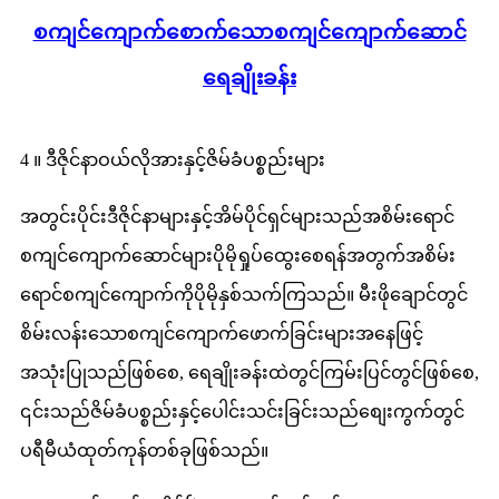
စကျင်ကျောက်စောက်သောစကျင်ကျောက်ဆောင်
ရေချိုးခန်း
4 ။ ဒီဇိုင်နာဝယ်လိုအားနှင့်ဇိမ်ခံပစ္စည်းများ
အတွင်းပိုင်းဒီဇိုင်နာများနှင့်အိမ်ပိုင်ရှင်များသည်အစိမ်းရောင်
စကျင်ကျောက်ဆောင်များပိုမိုရှုပ်ထွေးစေရန်အတွက်အစိမ်း
ရောင်စကျင်ကျောက်ကိုပိုမိုနှစ်သက်ကြသည်။ မီးဖိုချောင်တွင်
စိမ်းလန်းသောစကျင်ကျောက်ဖောက်ခြင်းများအနေဖြင့်
အသုံးပြုသည်ဖြစ်စေ, ရေချိုးခန်းထဲတွင်ကြမ်းပြင်တွင်ဖြစ်စေ,
၎င်းသည်ဇိမ်ခံပစ္စည်းနှင့်ပေါင်းသင်းခြင်းသည်စျေးကွက်တွင်
ပရီမီယံထုတ်ကုန်တစ်ခုဖြစ်သည်။