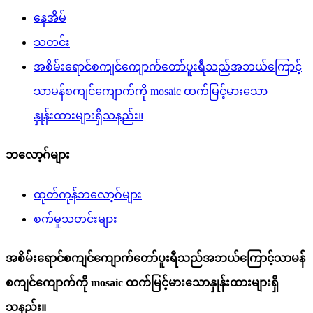
နေအိမ်
သတင်း
အစိမ်းရောင်စကျင်ကျောက်တော်ပူးရီသည်အဘယ်ကြောင့်
သာမန်စကျင်ကျောက်ကို mosaic ထက်မြင့်မားသော
နှုန်းထားများရှိသနည်း။
ဘလော့ဂ်များ
ထုတ်ကုန်ဘလော့ဂ်များ
စက်မှုသတင်းများ
အစိမ်းရောင်စကျင်ကျောက်တော်ပူးရီသည်အဘယ်ကြောင့်သာမန်
စကျင်ကျောက်ကို mosaic ထက်မြင့်မားသောနှုန်းထားများရှိ
သနည်း။