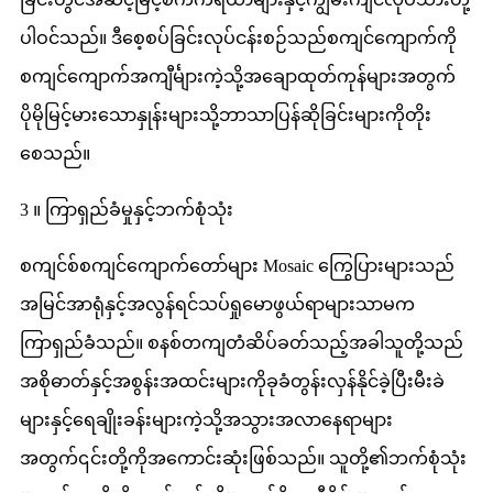
ပါဝင်သည်။ ဒီစေ့စပ်ခြင်းလုပ်ငန်းစဉ်သည်စကျင်ကျောက်ကို
စကျင်ကျောက်အကျီင်္များကဲ့သို့အချောထုတ်ကုန်များအတွက်
ပိုမိုမြင့်မားသောနှုန်းများသို့ဘာသာပြန်ဆိုခြင်းများကိုတိုး
စေသည်။
3 ။ ကြာရှည်ခံမှုနှင့်ဘက်စုံသုံး
စကျင်စ်စကျင်ကျောက်တော်များ Mosaic ကြွေပြားများသည်
အမြင်အာရုံနှင့်အလွန်ရင်သပ်ရှုမောဖွယ်ရာများသာမက
ကြာရှည်ခံသည်။ စနစ်တကျတံဆိပ်ခတ်သည့်အခါသူတို့သည်
အစိုဓာတ်နှင့်အစွန်းအထင်းများကိုခုခံတွန်းလှန်နိုင်ခဲ့ပြီးမီးခဲ
များနှင့်ရေချိုးခန်းများကဲ့သို့အသွားအလာနေရာများ
အတွက်၎င်းတို့ကိုအကောင်းဆုံးဖြစ်သည်။ သူတို့၏ဘက်စုံသုံး