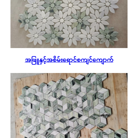
အဖြူနှင့်အစိမ်းရောင်စကျင်ကျောက်