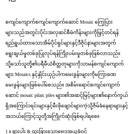
စကျင်ကျောက်စကျင်ကျောက်ဆောင် Mosaic ကြွေပြား
များသည်အတွင်းပိုင်းအလှဆင်စီမံကိန်းများကိုမြှင့်တင်ရန်
ရည်ရွယ်ထားသောအိမ်ပိုင်ရှင်များနှင့်ဒီဇိုင်နာများအတွက်
ရွေးချယ်မှုတစ်ခုပြုလုပ်ရန်ကြိုးပမ်းမှုတစ်ခုဖြစ်လာသည်။
သို့သော်သူတို့၏ပရီမီယံစိတ္တတုများကိုသာမန်စကျင်ကျောက်
များ Mosaics နှင့်နှိုင်းယှဉ်ပါကမေးခွန်းများကိုမကြာခဏ
မေးခွန်းများဖြစ်ပေါ်စေသည်။ အစိမ်းရောင်စကျင်ကျောက်
ဆောင် mosaic pilaic piles များ၏အဆင့်မြင့်များ၏နောက်ကွယ်
ရှိအကြောင်းရင်းများနှင့်မီးဖိုချောင်များကဲ့သို့ဇိမ်ခံနေရာများနှင့်
အဘယ်ကြောင့်သူတို့အကြိုက်ဆုံးဖြစ်ရပါရစေ။
1 ။ ရှားပါး & ထူးခြားသောဗေဒအယူခံဝင်