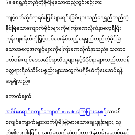
5 ။ ရေရှည်တည်တံ့ခိုင်မြဲသောထည့်သွင်းစဉ်းစား
ကျင့်ဝတ်ဆိုင်ရာရင်းမြစ်များရင်းမြစ်များသည်ရေရှည်တည်တံ့
ခိုင်မြဲသောကျောက်မိုင်းများကိုမကြာခဏလိုက်နာလေ့ရှိပြီး
ကုန်ကျစရိတ်ကိုမြှင့်တင်ပေးနိုင်သည့်ရေရှည်တည်တံ့ခိုင်မြဲ
သောအလေ့အကျင့်များကိုမကြာခဏလိုက်နာသည်။ သဘာဝ
ပတ်ဝန်းကျင်ဒေသဆိုင်ရာသိသူများနှင့်ဒီဇိုင်နာများသည်တာဝန်
ဝတ္တရားရိတ်သိမ်းပစ္စည်းများအတွက်ပရီမီယံကိုပေးဆပ်ရန်
ဆန္ဒရှိသည်။
ကောက်ချက်
အစိမ်းရောင်စကျင်ကျောက် mosaic ကြွေပြားနေစဉ်
သာမန်
စကျင်ကျောက်များထက်ပိုမိုမြင့်မားသောစျေးနှုန်းများ, သူ
တို့၏ရှားပါးခြင်း, လက်မှုလက်ဆွဲတပ်တာ 0 န်ထမ်းဆောင်မှုနှင့်