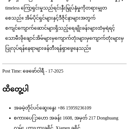
timeless ကြော့ရှင်းမှုသည်ရင်းနှီးမြှုပ်နှံမှုကိုတရားမျှတ
စေသည်။ အိမ်ပိုင်ရှင်များနှင့်ဒီဇိုင်နာများအတွက်
စကျင်ကျောက်ဆောင်များရှိသည့်ရေချိုးခန်းများထံမှရဲရင့်
သောမီးဖိုချောင်အိမ်များမှကျောက်တုံးများမှကျောက်တုံးများမှ
ပြုလုပ်ရန်နေရာများဖန်တီးရန်ရှာဖွေနေသည်။
Post Time: ဖေဖော်ဝါရီ - 17-2025
ထိတွေ့ပါ
အခမဲ့တိုင်ပင်ဆွေးနွေး
+86 15959236109
စကားပေြာဟော
အခန်း 1608, အမှတ် 217 Donghuang
လမ်း, ဟားဟားခရိုင်, Xiamen ခရိုင်