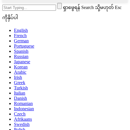
ရှာဖွေရန် Search သို့မဟုတ် Esc
ကိုနှိပ်ပါ
English
French
German
Portuguese
Spanish
Russian
Japanese
Korean
Arabic
Irish
Greek
Turkish
Italian
Danish
Romanian
Indonesian
Czech
Afrikaans
Swedish
Polish