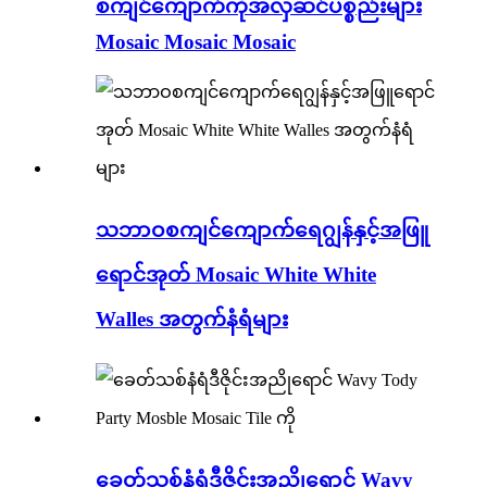
စကျင်ကျောက်ကိုအလှဆင်ပစ္စည်းများ
Mosaic Mosaic Mosaic
သဘာဝစကျင်ကျောက်ရေဂျွန်နှင့်အဖြူ
ရောင်အုတ် Mosaic White White
Walles အတွက်နံရံများ
ခေတ်သစ်နံရံဒီဇိုင်းအညိုရောင် Wavy