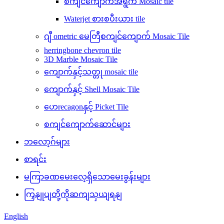
စကျင်ကျောက်အရွက် Mosaic tile
Waterjet စားစပီးယား tile
ဂျီ ometric မေတြီစကျင်ကျောက် Mosaic Tile
herringbone chevron tile
3D Marble Mosaic Tile
ကျောက်နှင့်သတ္တု mosaic tile
ကျောက်နှင့် Shell Mosaic Tile
ဟေrecagonနှင့် Picket Tile
စကျင်ကျောက်ဆောင်များ
ဘလော့ဂ်များ
စာရင်း
မကြာခဏမေးလေ့ရှိသောမေးခွန်းများ
ကြှနျုပျတို့ကိုဆကျသှယျရနျ
English