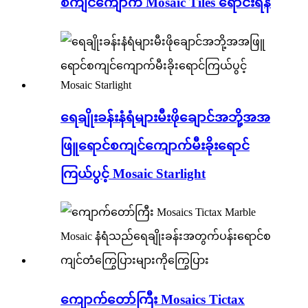
စကျင်ကျောက် Mosaic Tiles ရောင်းရန်
ရေချိုးခန်းနံရံများမီးဖိုချောင်အဘို့အအ
ဖြူရောင်စကျင်ကျောက်မီးခိုးရောင်
ကြယ်ပွင့် Mosaic Starlight
ကျောက်တော်ကြီး Mosaics Tictax