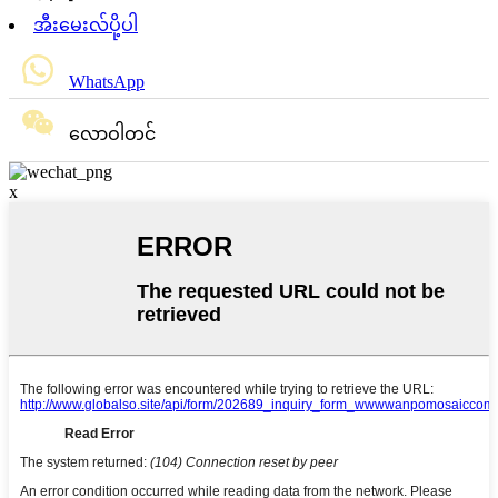
အီးမေးလ်ပို့ပါ
WhatsApp
လောဝါတင်
x