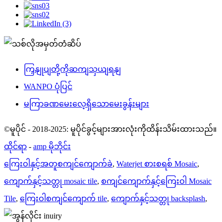
ကြှနျုပျတို့ကိုဆကျသှယျရနျ
WANPO ပုံပြင်
မကြာခဏမေးလေ့ရှိသောမေးခွန်းများ
©မူပိုင် - 2018-2025: မူပိုင်ခွင့်များအားလုံးကိုထိန်းသိမ်းထားသည်။
ထိုင်ရာ
-
amp မိုဘိုင်း
ကြေးဝါနှင့်အတူစကျင်ကျောက်ခဲ
,
Waterjet စားစရစ် Mosaic
,
ကျောက်နှင့်သတ္တု mosaic tile
,
စကျင်ကျောက်နှင့်ကြေးဝါ Mosaic
Tile
,
ကြေးဝါစကျင်ကျောက် tile
,
ကျောက်နှင့်သတ္တု backsplash
,