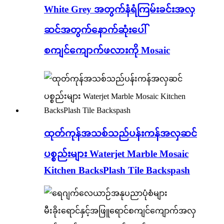
White Grey အတွက်နံရံကြမ်းခင်းအလှ
ဆင်အတွက်နောက်ဆုံးပေါ်
စကျင်ကျောက်ဖလားကို Mosaic
ထုတ်ကုန်အသစ်သည်ပန်းကန်အလှဆင်
ပစ္စည်းများ Waterjet Marble Mosaic
Kitchen BacksPlash Tile Backspash