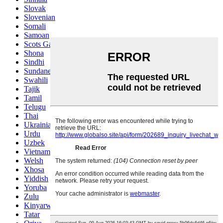
Slovak
Slovenian
Somali
Samoan
Scots Gaelic
Shona
Sindhi
Sundanese
Swahili
Tajik
Tamil
Telugu
Thai
Ukrainian
Urdu
Uzbek
Vietnamese
Welsh
Xhosa
Yiddish
Yoruba
Zulu
Kinyarwanda
Tatar