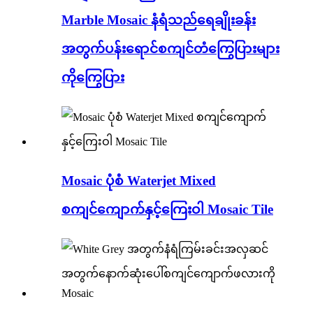
Marble Mosaic နံရံသည်ရေချိုးခန်း
အတွက်ပန်းရောင်စကျင်တံကြွေပြားများ
ကိုကြွေပြား
Mosaic ပုံစံ Waterjet Mixed
စကျင်ကျောက်နှင့်ကြေးဝါ Mosaic Tile