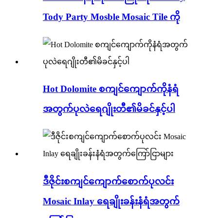
Tody Party Mosble Mosaic Tile ကို
Hot Dolomite စကျင်ကျောက်ကိုနံရံ
အတွက်ပုလဲရေဂျိုးတီ၏မိခင်နှင့်ပါ
ဒီဇိုင်းစကျင်ကျောက်စောက်ပုလင်း
Mosaic Inlay ရေချိုးခန်းနံရံအတွက်