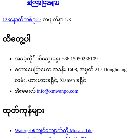
ကြော်ငြာများ
1
2
3
နောက်တစ်ခု
>>
စာမျက်နှာ 1/3
ထိတွေ့ပါ
အခမဲ့တိုင်ပင်ဆွေးနွေး
+86 15959236109
စကားပေြာဟော
အခန်း 1608, အမှတ် 217 Donghuang
လမ်း, ဟားဟားခရိုင်, Xiamen ခရိုင်
အီးမေးလ်
info@xmwanpo.com
ထုတ်ကုန်များ
Waterjet စကျင်ကျောက်ကို Mosaic Tile